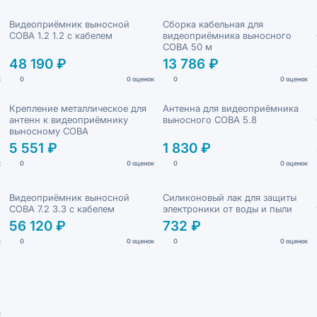
Видеоприёмник выносной
Сборка кабельная для
СОВА 1.2 1.2 с кабелем
видеоприёмника выносного
СОВА 50 м
48 190 ₽
13 786 ₽
к
0
0 оценок
0
0 оценок
Крепление металлическое для
Антенна для видеоприёмника
антенн к видеоприёмнику
выносного СОВА 5.8
выносному СОВА
5 551 ₽
1 830 ₽
к
0
0 оценок
0
0 оценок
Видеоприёмник выносной
Силиконовый лак для защиты
СОВА 7.2 3.3 с кабелем
электроники от воды и пыли
56 120 ₽
732 ₽
к
0
0 оценок
0
0 оценок
к