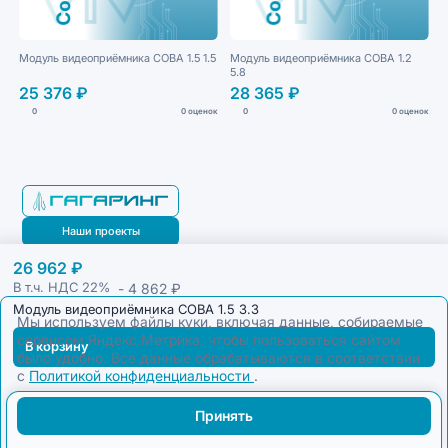
Модуль видеоприёмника СОВА 1.5 1.5
Модуль видеоприёмника СОВА 1.2
5.8
25 376 ₽
28 365 ₽
0
0 оценок
0
0 оценок
Наши проекты
26 962 ₽
Блог
- 4 862 ₽
В т.ч. НДС
22%
Модуль видеоприёмника СОВА 1.5 3.3
Мы используем файлы куки, включая данные, собираемые
сервисом Яндекс.Метрика, чтобы пользоваться сайтом
В корзину
было удобно. Все данные обрабатываются в соответствии
с
Политикой конфиденциальности
.
Принять