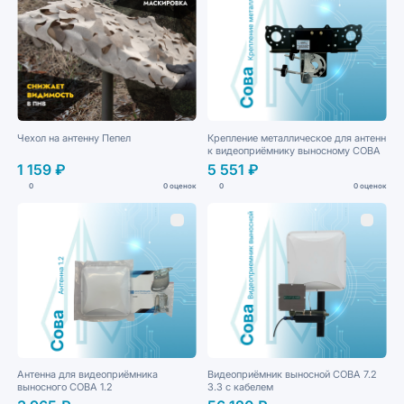
Чехол на антенну Пепел
Крепление металлическое для антенн
к видеоприёмнику выносному СОВА
1 159 ₽
5 551 ₽
0
0 оценок
0
0 оценок
Антенна для видеоприёмника
Видеоприёмник выносной СОВА 7.2
выносного СОВА 1.2
3.3 с кабелем