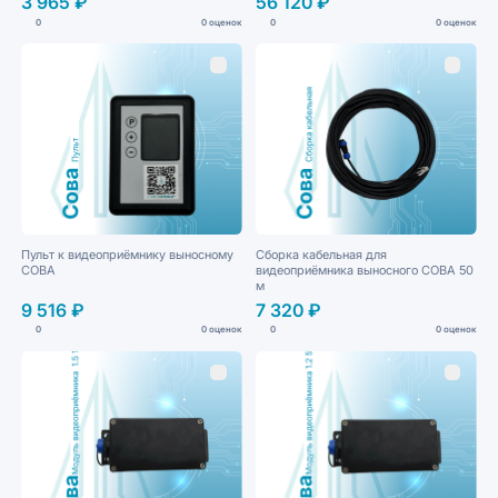
3 965 ₽
56 120 ₽
0
0 оценок
0
0 оценок
Пульт к видеоприёмнику выносному
Сборка кабельная для
СОВА
видеоприёмника выносного СОВА 50
м
9 516 ₽
7 320 ₽
0
0 оценок
0
0 оценок