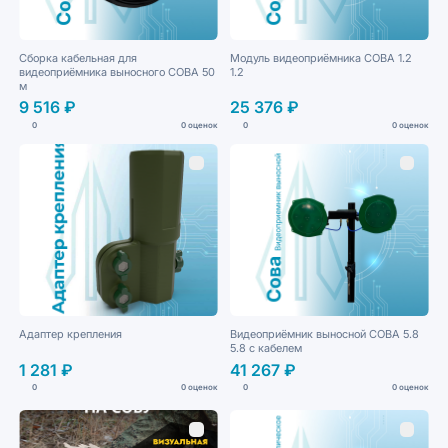
Сборка кабельная для
Модуль видеоприёмника СОВА 1.2
видеоприёмника выносного СОВА 50
1.2
м
9 516 ₽
25 376 ₽
0
0 оценок
0
0 оценок
Адаптер крепления
Видеоприёмник выносной СОВА 5.8
5.8 с кабелем
1 281 ₽
41 267 ₽
0
0 оценок
0
0 оценок