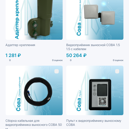
Адаптер крепления
Видеоприёмник выносной СОВА 1.5
1.5 с кабелем
1 281 ₽
50 264 ₽
0
0 оценок
0
0 оценок
Сборка кабельная для
Пульт к видеоприёмнику выносному
видеоприёмника выносного СОВА 50
СОВА
м