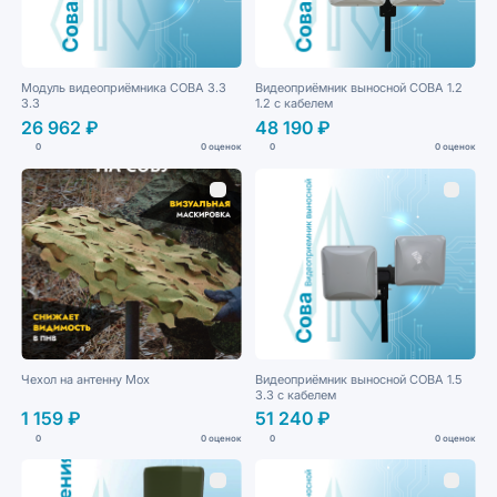
Модуль видеоприёмника СОВА 3.3
Видеоприёмник выносной СОВА 1.2
3.3
1.2 с кабелем
26 962 ₽
48 190 ₽
0
0 оценок
0
0 оценок
Чехол на антенну Мох
Видеоприёмник выносной СОВА 1.5
3.3 с кабелем
1 159 ₽
51 240 ₽
0
0 оценок
0
0 оценок