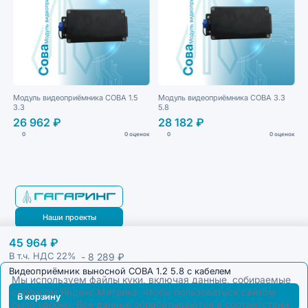
Модуль видеоприёмника СОВА 1.5
Модуль видеоприёмника СОВА 3.3
3.3
5.8
26 962 ₽
28 182 ₽
0
0 оценок
0
0 оценок
Наши проекты
45 964 ₽
Блог
- 8 289 ₽
В т.ч. НДС
22%
Видеоприёмник выносной СОВА 1.2 5.8 с кабелем
Мы используем файлы куки, включая данные, собираемые
сервисом Яндекс.Метрика, чтобы пользоваться сайтом
В корзину
было удобно. Все данные обрабатываются в соответствии