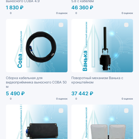
выносного СОВА 4.9
5.8 с кабелем
1 830 ₽
46 360 ₽
0
0 оценок
0
0 оценок
Сборка кабельная для
Поворотный механизм Ванька с
видеоприёмника выносного СОВА 50
кронштейном
м
5 490 ₽
37 442 ₽
0
0 оценок
0
0 оценок