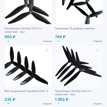
Пропеллеры Gemfan 10x5 3-х
Пропеллер 10 дюймов комплект
лопастной - 2шт.
950 ₽
749 ₽
0
0 оценок
0
0 оценок
Винт воздушный 5 дюймов 5042-3
Пропеллеры Gemfan 8х4 3-х
лопастной - 4шт.
235 ₽
1 062 ₽
0
0 оценок
0
0 оценок