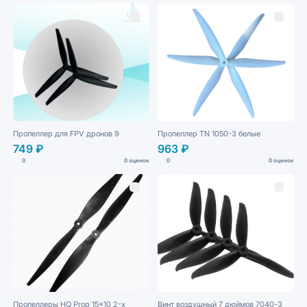
Пропеллер для FPV дронов 9
Пропеллер TN 1050-3 белые
749 ₽
963 ₽
0
0 оценок
0
0 оценок
Пропеллеры HQ Prop 15x10 2-х
Винт воздушный 7 дюймов 7040-3