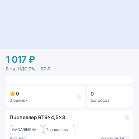
1 017 ₽
В т.ч. НДС
7%
- 67 ₽
0
0
0 оценок
вопросов
Пропеллер RT9x4,5x3
GAGARING-M
Пропеллеры
Артикул:
propellerrt9