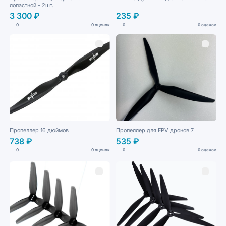
лопастной - 2шт.
3 300 ₽
235 ₽
0
0 оценок
0
0 оценок
Пропеллер 16 дюймов
Пропеллер для FPV дронов 7
738 ₽
535 ₽
0
0 оценок
0
0 оценок