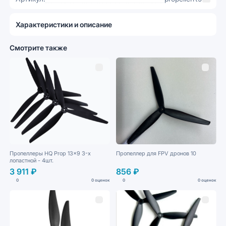
Характеристики и описание
Смотрите также
Пропеллеры HQ Prop 13x9 3-х
Пропеллер для FPV дронов 10
лопастной - 4шт.
3 911 ₽
856 ₽
0
0 оценок
0
0 оценок